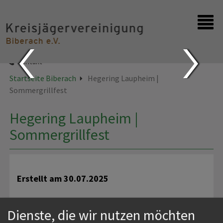
Startseite
Kontakt
Startseite Biberach
Hegering Laupheim |
Sommergrillfest
Hegering Laupheim |
Sommergrillfest
Erstellt am
30.07.2025
Dienste, die wir nutzen möchten
Am Samstag, den 09.08.2025, ab 17:00 Uhr