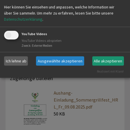
findet auf dem Schießstand Laupheim der KJV
Hier können Sie einsehen und anpassen, welche Information wir
Biberach eine Neuauflage des Hegering
über Sie sammeln.
Um mehr zu erfahren, lesen Sie bitte unsere
Sommergrillfestes statt. Sollte uns das Wetter an
Datenschutzerklärung
.
diesem Tag einen Strich durch die Rechnung
machen, ist als
Ausweichtermin der Samstag
YouTube Videos
16.08.2025 ab 17:00 Uhr
geplant. Auf die
YouTube Videos abspielen
Zweck
:
Externe Medien
beigefügte Einladung wird verwiesen.
Ich lehne ab
Ausgewählte akzeptieren
Alle akzeptieren
Realisiert mit Klaro!
Zugehörige Dateien
Aushang-
Einladung_Sommergrillfest_HR
L_Fr_09.08.2025.pdf
50 KB