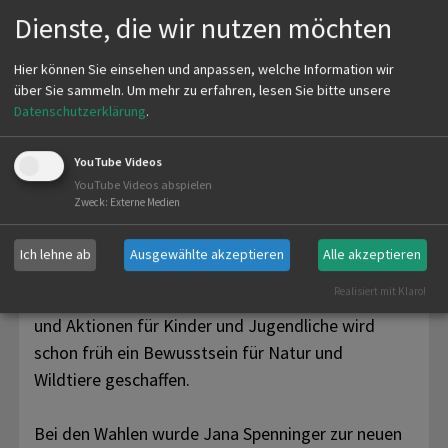
Dienste, die wir nutzen möchten
Ein besonderes Anliegen bleibt die Kitzrettung: Mit
großem ehrenamtlichem Einsatz konnten auch im
Hier können Sie einsehen und anpassen, welche Information wir
über Sie sammeln.
Um mehr zu erfahren, lesen Sie bitte unsere
vergangenen Jahr wieder über 100 Rehkitze auf
Datenschutzerklärung
.
den Wiesen rund um Bad Schussenried vor dem
Mähtod bewahrt werden. Dieses Engagement
YouTube Videos
verdeutlicht die enge Zusammenarbeit von
YouTube Videos abspielen
Jägerschaft und Landwirtschaft in der Region.
Zweck
:
Externe Medien
Ich lehne ab
Ausgewählte akzeptieren
Alle akzeptieren
Auch die Jugendarbeit hat weiterhin einen hohen
Realisiert mit Klaro!
Stellenwert. Mit Waldtagen, Ferienprogrammen
und Aktionen für Kinder und Jugendliche wird
schon früh ein Bewusstsein für Natur und
Wildtiere geschaffen.
Bei den Wahlen wurde Jana Spenninger zur neuen