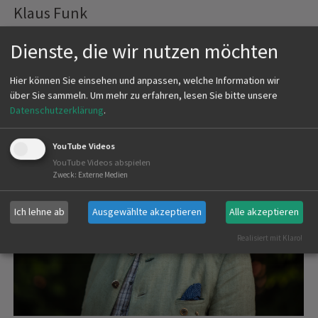
Klaus Funk
Dienste, die wir nutzen möchten
E-Mail: Klaus.Dieter.Funk@t-online.de
Hier können Sie einsehen und anpassen, welche Information wir
über Sie sammeln.
Um mehr zu erfahren, lesen Sie bitte unsere
Datenschutzerklärung
.
YouTube Videos
YouTube Videos abspielen
Zweck
:
Externe Medien
Ich lehne ab
Ausgewählte akzeptieren
Alle akzeptieren
Realisiert mit Klaro!