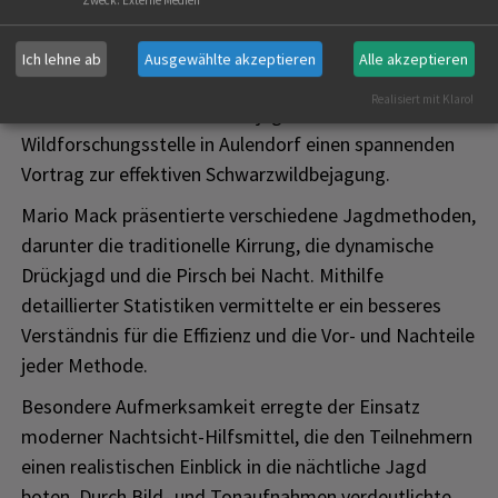
Zweck
:
Externe Medien
Ich lehne ab
Ausgewählte akzeptieren
Alle akzeptieren
Erstellt am
18.07.2023
Realisiert mit Klaro!
Am 07. Juli 2023 hielt Berufsjäger Mario Mack von der
Wildforschungsstelle in Aulendorf einen spannenden
Vortrag zur effektiven Schwarzwildbejagung.
Mario Mack präsentierte verschiedene Jagdmethoden,
darunter die traditionelle Kirrung, die dynamische
Drückjagd und die Pirsch bei Nacht. Mithilfe
detaillierter Statistiken vermittelte er ein besseres
Verständnis für die Effizienz und die Vor- und Nachteile
jeder Methode.
Besondere Aufmerksamkeit erregte der Einsatz
moderner Nachtsicht-Hilfsmittel, die den Teilnehmern
einen realistischen Einblick in die nächtliche Jagd
boten. Durch Bild- und Tonaufnahmen verdeutlichte