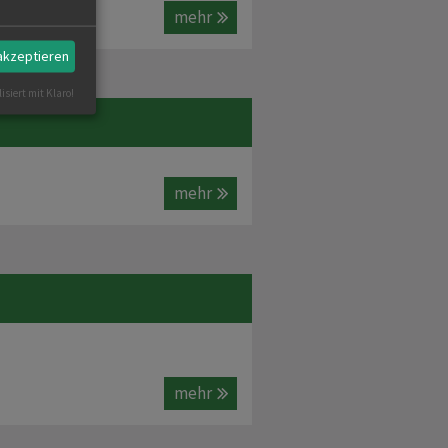
mehr
 akzeptieren
isiert mit Klaro!
mehr
mehr