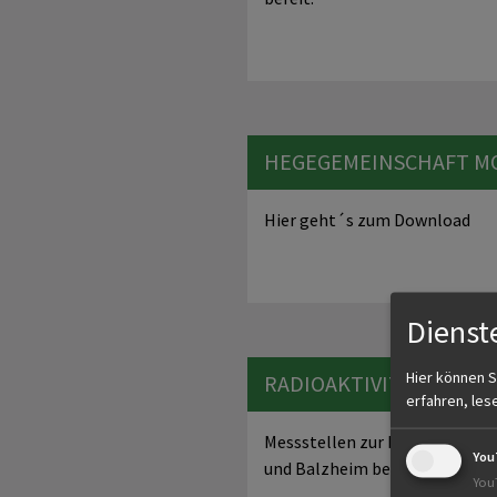
HEGEGEMEINSCHAFT M
Hier geht´s zum Download
Dienst
Hier können S
RADIOAKTIVITÄT IN W
erfahren, les
Messstellen zur Radiocäsiumme
You
und Balzheim bei Klaus…
You