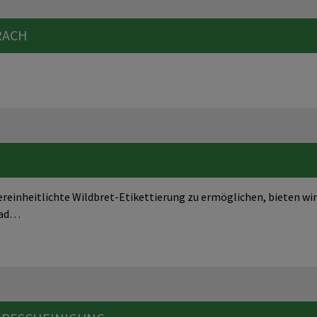
RACH
ereinheitlichte Wildbret-Etikettierung zu ermöglichen, bieten wi
oad…