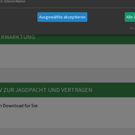
ck
:
Externe Medien
Ausgewählte akzeptieren
Alle
Real
VERMARKTUNG
V ZUR JAGDPACHT UND VERTRÄGEN
m Download für Sie: