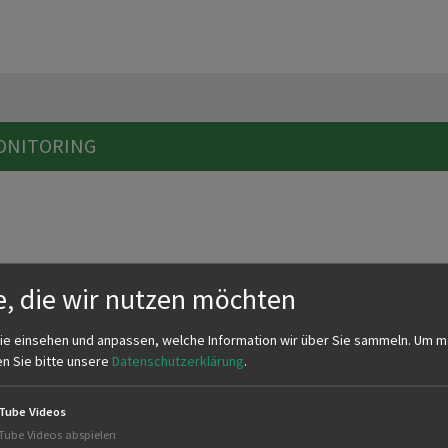
ONITORING
e, die wir nutzen möchten
ie einsehen und anpassen, welche Information wir über Sie sammeln.
Um m
ILDSCHWEINFLEISCH AUS BADEN-WÜRTTEMBERG
en Sie bitte unsere
Datenschutzerklärung
.
ssung befinden sich für den Bereich der KJV Biberach in Biberach
Tube Videos
Tube Videos abspielen